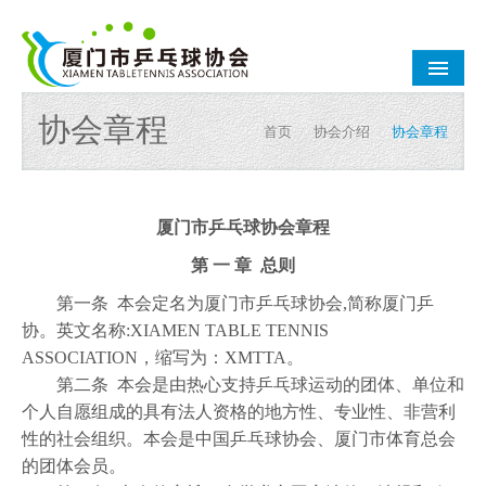
网站首页
协会章程
首页
/
协会介绍
/
协会章程
协会介绍
协会公告
厦门市乒乓球协会章程
协会动态
第 一 章 总则
第一条 本会定名为厦门市乒乓球协会,简称厦门乒
乒乓资讯
协。英文名称:XIAMEN TABLE TENNIS
会员之家
ASSOCIATION，缩写为：XMTTA。
第二条 本会是由热心支持乒乓球运动的团体、单位和
赛事集锦
个人自愿组成的具有法人资格的地方性、专业性、非营利
性的社会组织。本会是中国乒乓球协会、厦门市体育总会
联系我们
的团体会员。